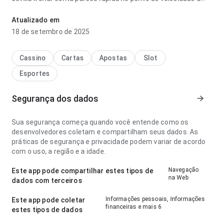
carregamento lendo descrições longas; a hierarquia visual
parece natural. Esse equilíbrio torna o app mais
Atualizado em
interessante para testar.
18 de setembro de 2025
Cassino
Cartas
Apostas
Slot
Esportes
Segurança dos dados
Sua segurança começa quando você entende como os
desenvolvedores coletam e compartilham seus dados. As
práticas de segurança e privacidade podem variar de acordo
com o uso, a região e a idade.
Navegação
Este app pode compartilhar estes tipos de
na Web
dados com terceiros
Informações pessoais, Informações
Este app pode coletar
financeiras e mais 6
estes tipos de dados