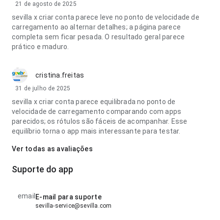
21 de agosto de 2025
sevilla x criar conta parece leve no ponto de velocidade de
carregamento ao alternar detalhes; a página parece
completa sem ficar pesada. O resultado geral parece
prático e maduro.
cristina.freitas
31 de julho de 2025
sevilla x criar conta parece equilibrada no ponto de
velocidade de carregamento comparando com apps
parecidos; os rótulos são fáceis de acompanhar. Esse
equilíbrio torna o app mais interessante para testar.
Ver todas as avaliações
Suporte do app
email
E-mail para suporte
sevilla-service@sevilla.com