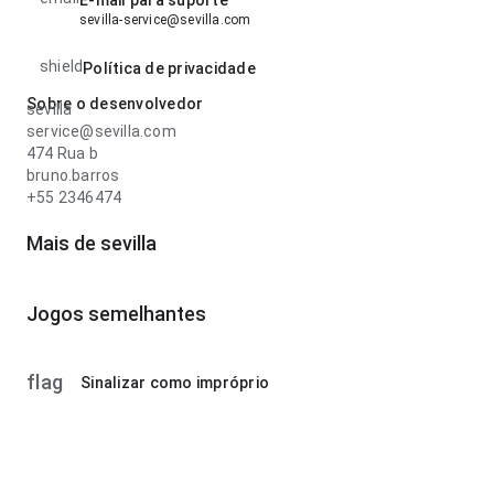
E-mail para suporte
sevilla-service@sevilla.com
shield
Política de privacidade
Sobre o desenvolvedor
sevilla
service@sevilla.com
474 Rua b
bruno.barros
+55 2346474
Mais de sevilla
Jogos semelhantes
flag
Sinalizar como impróprio