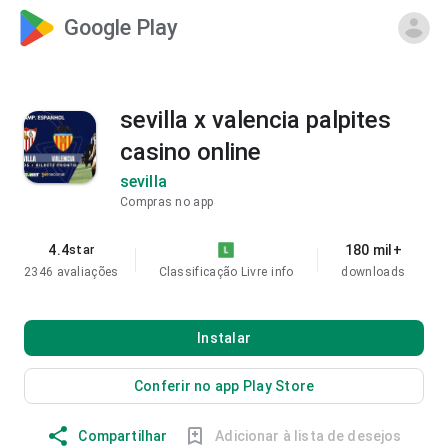
Google Play
sevilla x valencia palpites
casino online
sevilla
Compras no app
4.4
180 mil+
star
2346 avaliações
Classificação Livre
info
downloads
Instalar
Conferir no app Play Store
Compartilhar
Adicionar à lista de desejos