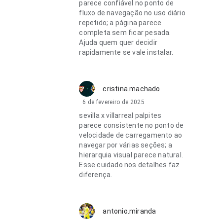
parece confiável no ponto de
fluxo de navegação no uso diário
repetido; a página parece
completa sem ficar pesada.
Ajuda quem quer decidir
rapidamente se vale instalar.
cristina.machado
6 de fevereiro de 2025
sevilla x villarreal palpites
parece consistente no ponto de
velocidade de carregamento ao
navegar por várias seções; a
hierarquia visual parece natural.
Esse cuidado nos detalhes faz
diferença.
antonio.miranda