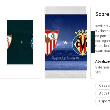
Sobre 
sevilla x 
x villarr
no ponto
carrega
mais lent
examinar
detalhes
Atualiz
sevilla x
3 de mar
bem plan
2025
velocida
navegar 
ações im
Cassi
visíveis.
Apost
impressã
Espor