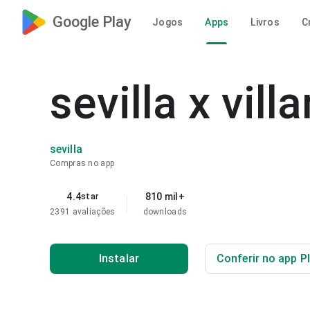
Google Play
Jogos
Apps
Livros
C
sevilla x vill
sevilla
Compras no app
4.4
810 mil+
star
2391 avaliações
downloads
Instalar
Conferir no app P