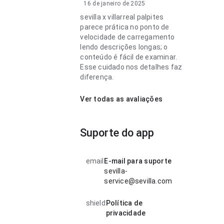
16 de janeiro de 2025
sevilla x villarreal palpites
parece prática no ponto de
velocidade de carregamento
lendo descrições longas; o
conteúdo é fácil de examinar.
Esse cuidado nos detalhes faz
diferença.
Ver todas as avaliações
Suporte do app
email
E-mail para suporte
sevilla-
service@sevilla.com
shield
Política de
privacidade