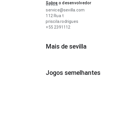
Sobre o desenvolvedor
sevilla
service@sevilla.com
112 Rua t
priscila.rodrigues
+55 2391112
Mais de sevilla
Jogos semelhantes