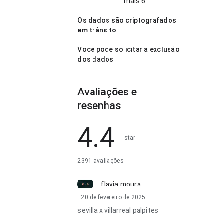
mais 6
Os dados são criptografados
em trânsito
Você pode solicitar a exclusão
dos dados
Avaliações e
resenhas
4.4
star
2391 avaliações
flavia.moura
20 de fevereiro de 2025
sevilla x villarreal palpites