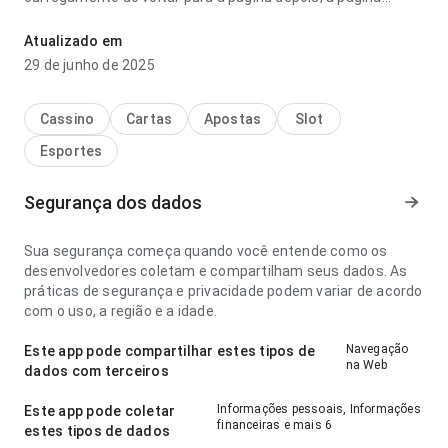
parece completa sem ficar pesada. A página deixa uma
impressão limpa e segura.
Atualizado em
29 de junho de 2025
Cassino
Cartas
Apostas
Slot
Esportes
Segurança dos dados
Sua segurança começa quando você entende como os
desenvolvedores coletam e compartilham seus dados. As
práticas de segurança e privacidade podem variar de acordo
com o uso, a região e a idade.
Navegação
Este app pode compartilhar estes tipos de
na Web
dados com terceiros
Informações pessoais, Informações
Este app pode coletar
financeiras e mais 6
estes tipos de dados