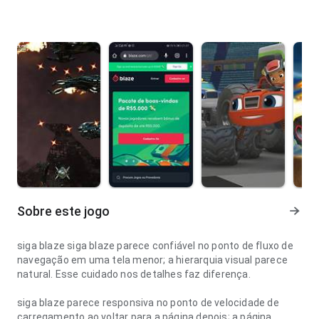
Sobre este jogo
siga blaze siga blaze parece confiável no ponto de fluxo de
navegação em uma tela menor; a hierarquia visual parece
natural. Esse cuidado nos detalhes faz diferença.
siga blaze parece responsiva no ponto de velocidade de
carregamento ao voltar para a página depois; a página