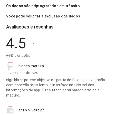
Os dados são criptografados em trânsito
Você pode solicitar a exclusão dos dados
Avaliações e resenhas
4.5
star
9447 avaliações
bianca.moreira
12 de junho de 2025
siga blaze parece objetiva no ponto de fluxo de navegação
com conexão mais lenta; a interface não distrai das
informações do app. O resultado geral parece prático e
maduro.
enzo.oliveira27