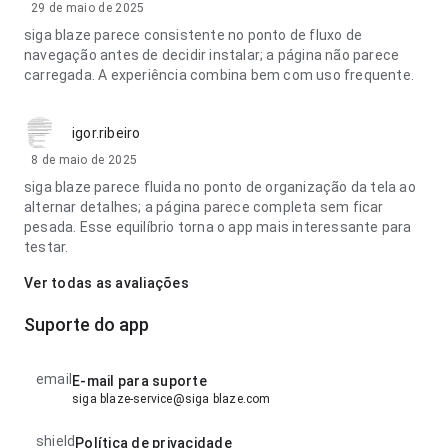
29 de maio de 2025
siga blaze parece consistente no ponto de fluxo de
navegação antes de decidir instalar; a página não parece
carregada. A experiência combina bem com uso frequente.
igor.ribeiro
8 de maio de 2025
siga blaze parece fluida no ponto de organização da tela ao
alternar detalhes; a página parece completa sem ficar
pesada. Esse equilíbrio torna o app mais interessante para
testar.
Ver todas as avaliações
Suporte do app
email
E-mail para suporte
siga blaze-service@siga blaze.com
shield
Política de privacidade