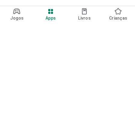
Jogos
Apps
Livros
Crianças
Google Play
Play Pass
Pontos do Play Points
Vales-presente
Resgatar
Política de reembolso
Crianças e família