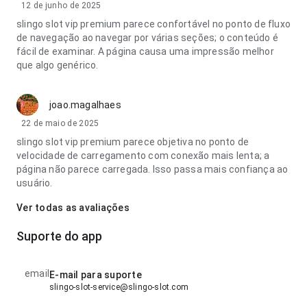
12 de junho de 2025
slingo slot vip premium parece confortável no ponto de fluxo
de navegação ao navegar por várias seções; o conteúdo é
fácil de examinar. A página causa uma impressão melhor
que algo genérico.
joao.magalhaes
22 de maio de 2025
slingo slot vip premium parece objetiva no ponto de
velocidade de carregamento com conexão mais lenta; a
página não parece carregada. Isso passa mais confiança ao
usuário.
Ver todas as avaliações
Suporte do app
email
E-mail para suporte
slingo-slot-service@slingo-slot.com