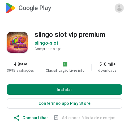
Google Play
slingo slot vip premium
slingo-slot
Compras no app
4.8
510 mil+
star
3995 avaliações
Classificação Livre
info
downloads
Instalar
Conferir no app Play Store
Compartilhar
Adicionar à lista de desejos