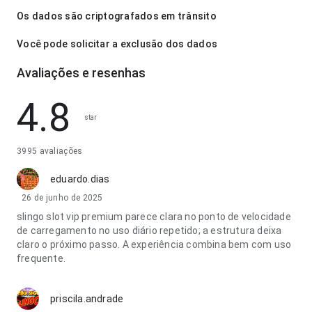
Os dados são criptografados em trânsito
Você pode solicitar a exclusão dos dados
Avaliações e resenhas
4.8
star
3995 avaliações
eduardo.dias
26 de junho de 2025
slingo slot vip premium parece clara no ponto de velocidade
de carregamento no uso diário repetido; a estrutura deixa
claro o próximo passo. A experiência combina bem com uso
frequente.
priscila.andrade