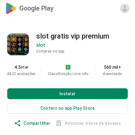
Google Play
slot gratis vip premium
slot
Compras no app
4.5
560 mil+
star
8822 avaliações
Classificação Livre
info
downloads
Instalar
Conferir no app Play Store
Compartilhar
Adicionar à lista de desejos