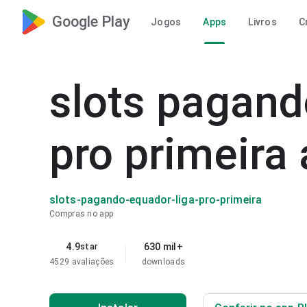
Google Play
Jogos
Apps
Livros
C
slots pagand
pro primeira 
slots-pagando-equador-liga-pro-primeira
Compras no app
4.9
630 mil+
star
4529 avaliações
downloads