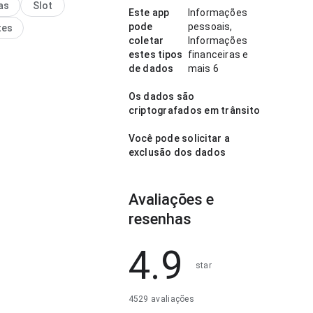
as
Slot
o limpa e segura.
Este app
Informações
pode
pessoais,
tes
coletar
Informações
estes tipos
financeiras e
de dados
mais 6
Os dados são
criptografados em trânsito
Você pode solicitar a
exclusão dos dados
Avaliações e
resenhas
4.9
star
4529 avaliações