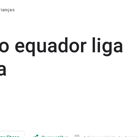
rianças
o equador liga
a