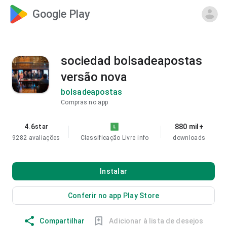
Google Play
sociedad bolsadeapostas
versão nova
bolsadeapostas
Compras no app
4.6
880 mil+
star
9282 avaliações
Classificação Livre
info
downloads
Instalar
Conferir no app Play Store
Compartilhar
Adicionar à lista de desejos