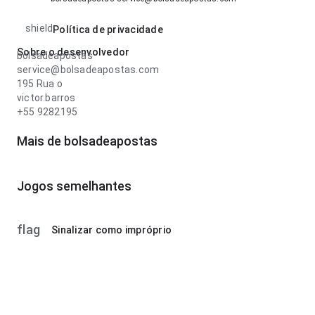
shield
Política de privacidade
Sobre o desenvolvedor
bolsadeapostas
service@bolsadeapostas.com
195 Rua o
victor.barros
+55 9282195
Mais de bolsadeapostas
Jogos semelhantes
flag
Sinalizar como impróprio