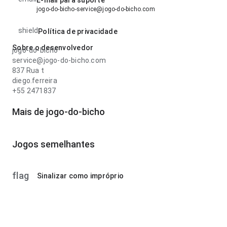
E-mail para suporte
jogo-do-bicho-service@jogo-do-bicho.com
shield
Política de privacidade
Sobre o desenvolvedor
jogo-do-bicho
service@jogo-do-bicho.com
837 Rua t
diego.ferreira
+55 2471837
Mais de jogo-do-bicho
Jogos semelhantes
flag
Sinalizar como impróprio