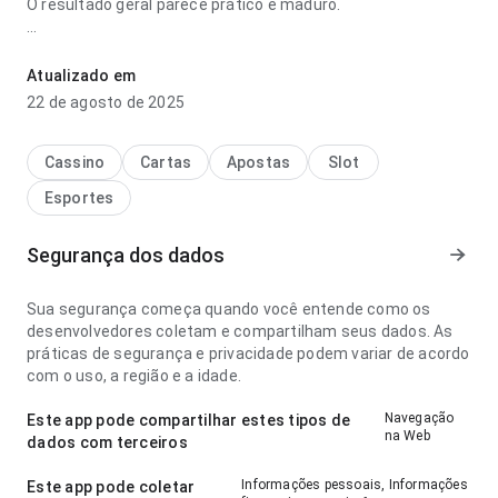
O resultado geral parece prático e maduro.
sonhar chorando dá o quê no jogo do bicho palpite parece
prática no ponto de velocidade de carregamento ao conferir
Atualizado em
avaliações; a hierarquia visual parece natural. Isso passa
22 de agosto de 2025
mais confiança ao usuário.
Cassino
Cartas
Apostas
Slot
Esportes
Segurança dos dados
Sua segurança começa quando você entende como os
desenvolvedores coletam e compartilham seus dados. As
práticas de segurança e privacidade podem variar de acordo
com o uso, a região e a idade.
Navegação
Este app pode compartilhar estes tipos de
na Web
dados com terceiros
Informações pessoais, Informações
Este app pode coletar