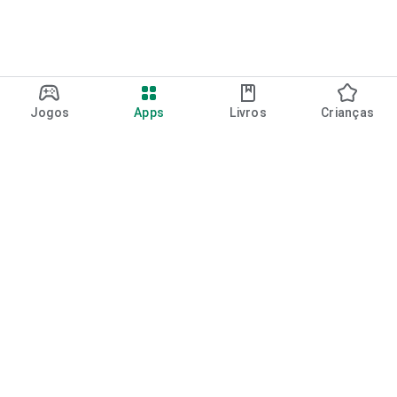
Jogos
Apps
Livros
Crianças
Google Play
Play Pass
Pontos do Play Points
Vales-presente
Resgatar
Política de reembolso