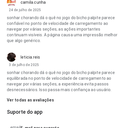
camila.cunha
24 de julho de 2025
sonhar chorando dá o quê no jogo do bicho palpite parece
confiável no ponto de velocidade de carregamento ao
navegar por várias seções; as ações importantes
continuam visíveis. A página causa uma impressão melhor
que algo genérico.
leticia.reis
3 de julho de 2025
sonhar chorando dá o quê no jogo do bicho palpite parece
equilibrada no ponto de velocidade de carregamento ao
navegar por várias seções; a experiência evita passos
desnecessários. Isso passa mais confiança ao usuário.
Ver todas as avaliações
Suporte do app
email