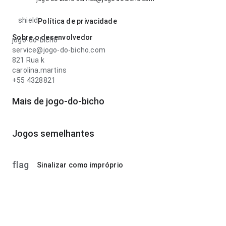
shield
Política de privacidade
Sobre o desenvolvedor
jogo-do-bicho
service@jogo-do-bicho.com
821 Rua k
carolina.martins
+55 4328821
Mais de jogo-do-bicho
Jogos semelhantes
flag
Sinalizar como impróprio