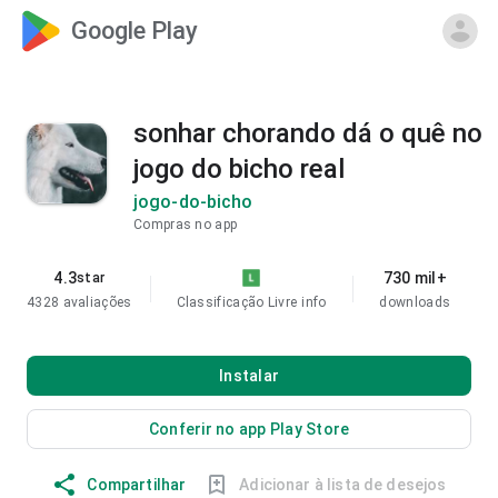
Google Play
sonhar chorando dá o quê no
jogo do bicho real
jogo-do-bicho
Compras no app
4.3
730 mil+
star
4328 avaliações
Classificação Livre
info
downloads
Instalar
Conferir no app Play Store
Compartilhar
Adicionar à lista de desejos