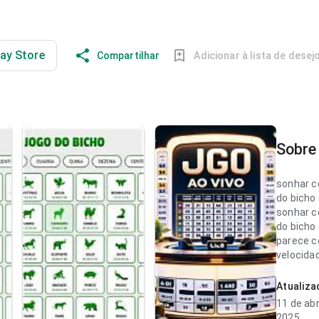
lay Store
Compartilhar
Adicionar à lista de desej
Sobre 
sonhar c
do bicho
sonhar c
do bicho
parece c
velocida
conexão 
não dist
Atualiz
app. Iss
11 de abr
usuário.
2025