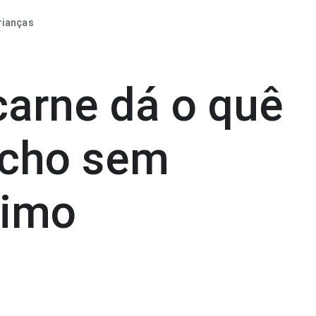
rianças
arne dá o quê
icho sem
nimo