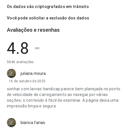
Os dados são criptografados em trânsito
Você pode solicitar a exclusão dos dados
Avaliações e resenhas
4.8
star
5846 avaliações
juliana.moura
16 de outubro de 2025
sonhar com larvas handicap parece bem planejada no ponto
de velocidade de carregamento ao navegar por várias
seções; o conteúdo é fácil de examinar. A página deixa uma
impressão limpa e segura.
bianca.farias