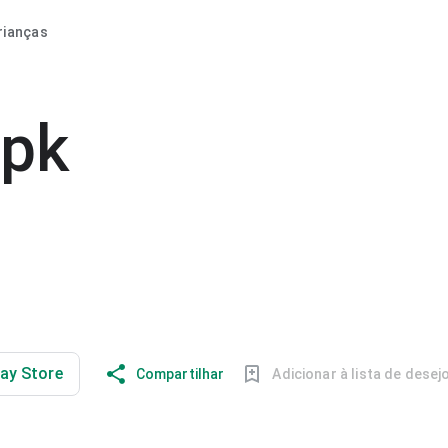
rianças
apk
lay Store
Compartilhar
Adicionar à lista de desej