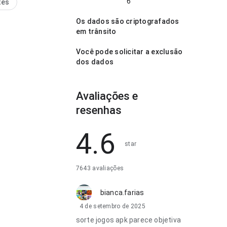
6
tes
Os dados são criptografados
em trânsito
Você pode solicitar a exclusão
dos dados
Avaliações e
resenhas
4.6
star
7643 avaliações
bianca.farias
4 de setembro de 2025
sorte jogos apk parece objetiva