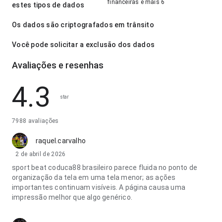
financeiras e mais 6
estes tipos de dados
Os dados são criptografados em trânsito
Você pode solicitar a exclusão dos dados
Avaliações e resenhas
4.3
star
7988 avaliações
raquel.carvalho
2 de abril de 2026
sport beat coduca88 brasileiro parece fluida no ponto de
organização da tela em uma tela menor; as ações
importantes continuam visíveis. A página causa uma
impressão melhor que algo genérico.