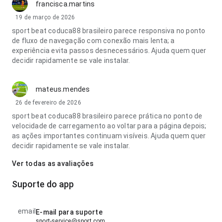
francisca.martins
19 de março de 2026
sport beat coduca88 brasileiro parece responsiva no ponto
de fluxo de navegação com conexão mais lenta; a
experiência evita passos desnecessários. Ajuda quem quer
decidir rapidamente se vale instalar.
mateus.mendes
26 de fevereiro de 2026
sport beat coduca88 brasileiro parece prática no ponto de
velocidade de carregamento ao voltar para a página depois;
as ações importantes continuam visíveis. Ajuda quem quer
decidir rapidamente se vale instalar.
Ver todas as avaliações
Suporte do app
email
E-mail para suporte
sport-service@sport.com