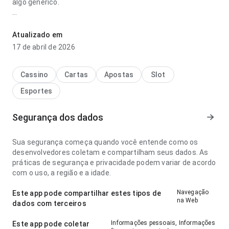
algo genérico.
sport beat coduca88 brasileiro parece confiável no ponto de
velocidade de carregamento ao conferir avaliações; a
Atualizado em
interface não distrai das informações do app. Esse cuidado
17 de abril de 2026
nos detalhes faz diferença.
Cassino
Cartas
Apostas
Slot
Esportes
Segurança dos dados
Sua segurança começa quando você entende como os
desenvolvedores coletam e compartilham seus dados. As
práticas de segurança e privacidade podem variar de acordo
com o uso, a região e a idade.
Navegação
Este app pode compartilhar estes tipos de
na Web
dados com terceiros
Informações pessoais, Informações
Este app pode coletar