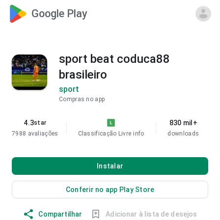
Google Play
sport beat coduca88
brasileiro
sport
Compras no app
4.3
830 mil+
star
7988 avaliações
Classificação Livre
info
downloads
Instalar
Conferir no app Play Store
Compartilhar
Adicionar à lista de desejos