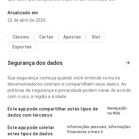
carregamento antes de decidir instalar; os rótulos são
fáceis de acompanhar. A página causa uma impressão
Atualizado em
melhor que algo genérico.
22 de abril de 2026
Cassino
Cartas
Apostas
Slot
Esportes
Segurança dos dados
Sua segurança começa quando você entende como os
desenvolvedores coletam e compartilham seus dados. As
práticas de segurança e privacidade podem variar de acordo
com o uso, a região e a idade.
Navegação
Este app pode compartilhar estes tipos de
na Web
dados com terceiros
Informações pessoais, Informações
Este app pode coletar
financeiras e mais 6
estes tipos de dados