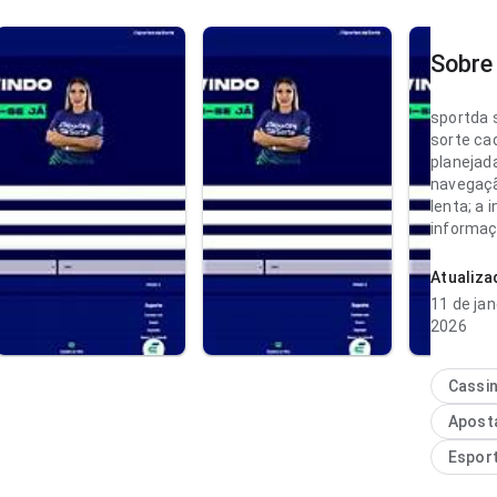
Sobre 
sportda 
sorte ca
planejad
navegaç
lenta; a 
informaç
mais con
Atualiz
sportda 
11 de jan
confiáve
2026
de carr
visitante
previsíve
Cassi
app mais
Apost
testar.
Espor