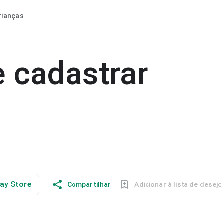
rianças
e cadastrar
lay Store
Compartilhar
Adicionar à lista de desej