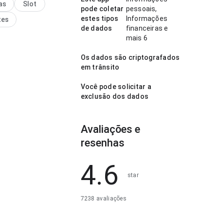
as
Slot
sse equilíbrio torna o
pode coletar
pessoais,
 interessante para
estes tipos
Informações
tes
de dados
financeiras e
mais 6
Os dados são criptografados
em trânsito
Você pode solicitar a
exclusão dos dados
Avaliações e
resenhas
4.6
star
7238 avaliações