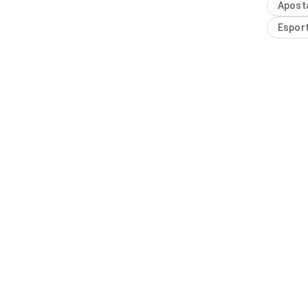
Apost
pesada. E
app mais
Espor
testar.