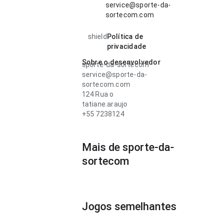
service@sporte-da-
sortecom.com
shield
Política de
privacidade
Sobre o desenvolvedor
sporte-da-sortecom
service@sporte-da-
sortecom.com
124 Rua o
tatiane.araujo
+55 7238124
Mais de sporte-da-
sortecom
Jogos semelhantes