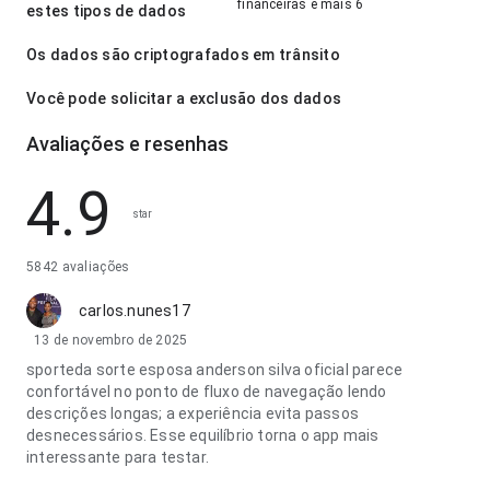
financeiras e mais 6
estes tipos de dados
Os dados são criptografados em trânsito
Você pode solicitar a exclusão dos dados
Avaliações e resenhas
4.9
star
5842 avaliações
carlos.nunes17
13 de novembro de 2025
sporteda sorte esposa anderson silva oficial parece
confortável no ponto de fluxo de navegação lendo
descrições longas; a experiência evita passos
desnecessários. Esse equilíbrio torna o app mais
interessante para testar.