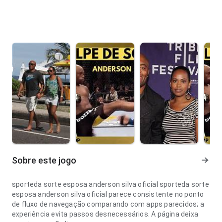
Sobre este jogo
sporteda sorte esposa anderson silva oficial sporteda sorte
esposa anderson silva oficial parece consistente no ponto
de fluxo de navegação comparando com apps parecidos; a
experiência evita passos desnecessários. A página deixa