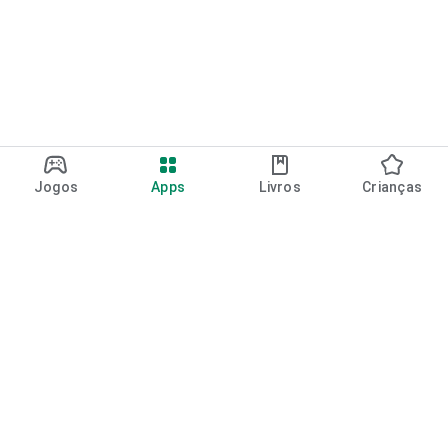
Jogos
Apps
Livros
Crianças
Google Play
Play Pass
Pontos do Play Points
Vales-presente