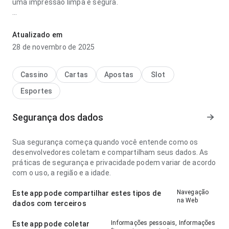
uma impressão limpa e segura.
sporteda sorte esposa anderson silva oficial parece fluida
no ponto de fluxo de navegação para um visitante novo; os
Atualizado em
rótulos são fáceis de acompanhar. Ajuda quem quer decidir
28 de novembro de 2025
rapidamente se vale instalar.
Cassino
Cartas
Apostas
Slot
Esportes
Segurança dos dados
Sua segurança começa quando você entende como os
desenvolvedores coletam e compartilham seus dados. As
práticas de segurança e privacidade podem variar de acordo
com o uso, a região e a idade.
Navegação
Este app pode compartilhar estes tipos de
na Web
dados com terceiros
Informações pessoais, Informações
Este app pode coletar