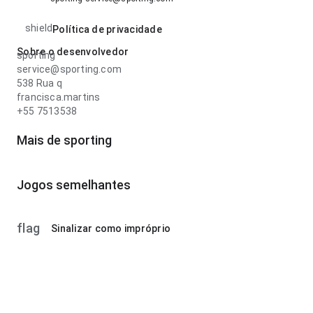
shield
Política de privacidade
Sobre o desenvolvedor
sporting
service@sporting.com
538 Rua q
francisca.martins
+55 7513538
Mais de sporting
Jogos semelhantes
flag
Sinalizar como impróprio