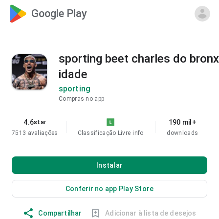
Google Play
sporting beet charles do bronx
idade
sporting
Compras no app
4.6
190 mil+
star
7513 avaliações
Classificação Livre
info
downloads
Instalar
Conferir no app Play Store
Compartilhar
Adicionar à lista de desejos