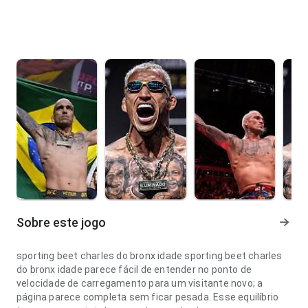
Sobre este jogo
sporting beet charles do bronx idade sporting beet charles
do bronx idade parece fácil de entender no ponto de
velocidade de carregamento para um visitante novo; a
página parece completa sem ficar pesada. Esse equilíbrio