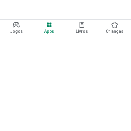
Jogos
Apps
Livros
Crianças
Google Play
Play Pass
Pontos do Play Points
Vales-presente
Resgatar
Política de reembolso