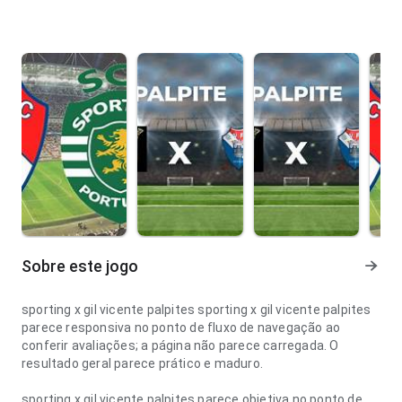
Sobre este jogo
sporting x gil vicente palpites sporting x gil vicente palpites
parece responsiva no ponto de fluxo de navegação ao
conferir avaliações; a página não parece carregada. O
resultado geral parece prático e maduro.
sporting x gil vicente palpites parece objetiva no ponto de