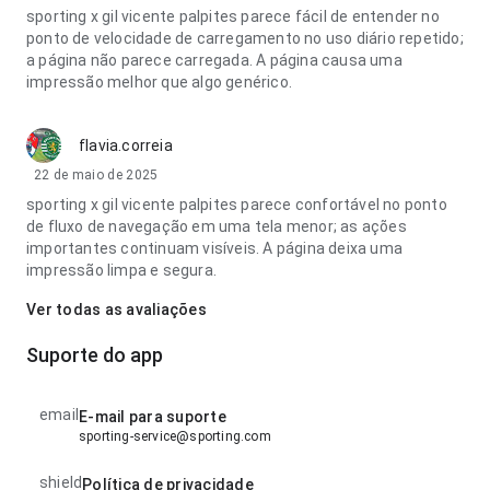
sporting x gil vicente palpites parece fácil de entender no
ponto de velocidade de carregamento no uso diário repetido;
a página não parece carregada. A página causa uma
impressão melhor que algo genérico.
flavia.correia
22 de maio de 2025
sporting x gil vicente palpites parece confortável no ponto
de fluxo de navegação em uma tela menor; as ações
importantes continuam visíveis. A página deixa uma
impressão limpa e segura.
Ver todas as avaliações
Suporte do app
email
E-mail para suporte
sporting-service@sporting.com
shield
Política de privacidade