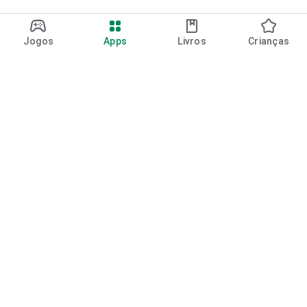
Jogos
Apps
Livros
Crianças
Google Play
Play Pass
Pontos do Play Points
Vales-presente
Resgatar
Política de reembolso
Crianças e família