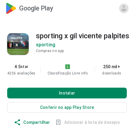
Google Play
sporting x gil vicente palpites
sporting
Compras no app
4.5
250 mil+
star
4256 avaliações
Classificação Livre
info
downloads
Instalar
Conferir no app Play Store
Compartilhar
Adicionar à lista de desejos