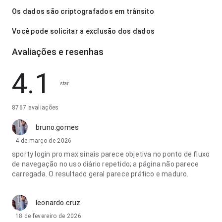
Os dados são criptografados em trânsito
Você pode solicitar a exclusão dos dados
Avaliações e resenhas
4.1
star
8767 avaliações
bruno.gomes
4 de março de 2026
sporty login pro max sinais parece objetiva no ponto de fluxo
de navegação no uso diário repetido; a página não parece
carregada. O resultado geral parece prático e maduro.
leonardo.cruz
18 de fevereiro de 2026