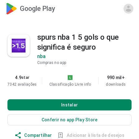
Google Play
spurs nba 1 5 gols o que
significa é seguro
nba
Compras no app
4.9
990 mil+
star
7342 avaliações
Classificação Livre
info
downloads
Instalar
Conferir no app Play Store
Compartilhar
Adicionar à lista de desejos