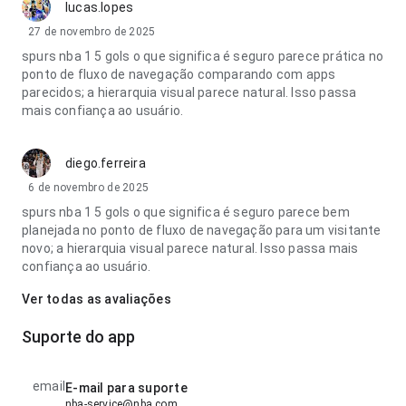
lucas.lopes
27 de novembro de 2025
spurs nba 1 5 gols o que significa é seguro parece prática no
ponto de fluxo de navegação comparando com apps
parecidos; a hierarquia visual parece natural. Isso passa
mais confiança ao usuário.
diego.ferreira
6 de novembro de 2025
spurs nba 1 5 gols o que significa é seguro parece bem
planejada no ponto de fluxo de navegação para um visitante
novo; a hierarquia visual parece natural. Isso passa mais
confiança ao usuário.
Ver todas as avaliações
Suporte do app
email
E-mail para suporte
nba-service@nba.com