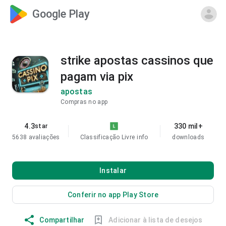
Google Play
strike apostas cassinos que
pagam via pix
apostas
Compras no app
4.3
330 mil+
star
5638 avaliações
Classificação Livre
info
downloads
Instalar
Conferir no app Play Store
Compartilhar
Adicionar à lista de desejos