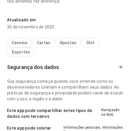
nos detalhes faz diferença.
strike apostas cassinos que pagam via pix parece clara no
ponto de fluxo de navegação antes de decidir instalar; o
Atualizado em
conteúdo é fácil de examinar. A página causa uma
30 de novembro de 2025
impressão melhor que algo genérico.
Cassino
Cartas
Apostas
Slot
Esportes
Segurança dos dados
Sua segurança começa quando você entende como os
desenvolvedores coletam e compartilham seus dados. As
práticas de segurança e privacidade podem variar de acordo
com o uso, a região e a idade.
Navegação
Este app pode compartilhar estes tipos de
na Web
dados com terceiros
Informações pessoais, Informações
Este app pode coletar