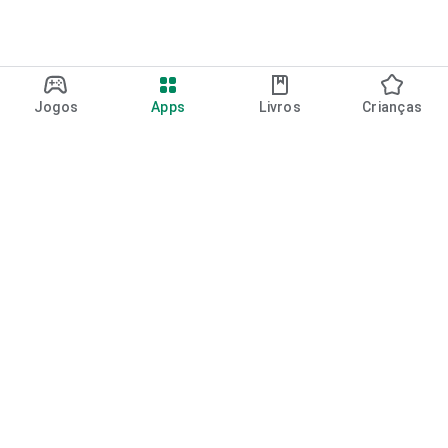
Jogos
Apps
Livros
Crianças
Google Play
Play Pass
Pontos do Play Points
Vales-presente
Resgatar
Política de reembolso