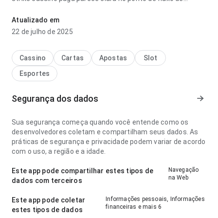
navegação em uma consulta rápida; a resposta é previsível.
Ajuda quem quer decidir rapidamente se vale instalar.
Atualizado em
22 de julho de 2025
Cassino
Cartas
Apostas
Slot
Esportes
Segurança dos dados
Sua segurança começa quando você entende como os
desenvolvedores coletam e compartilham seus dados. As
práticas de segurança e privacidade podem variar de acordo
com o uso, a região e a idade.
Navegação
Este app pode compartilhar estes tipos de
na Web
dados com terceiros
Informações pessoais, Informações
Este app pode coletar
financeiras e mais 6
estes tipos de dados