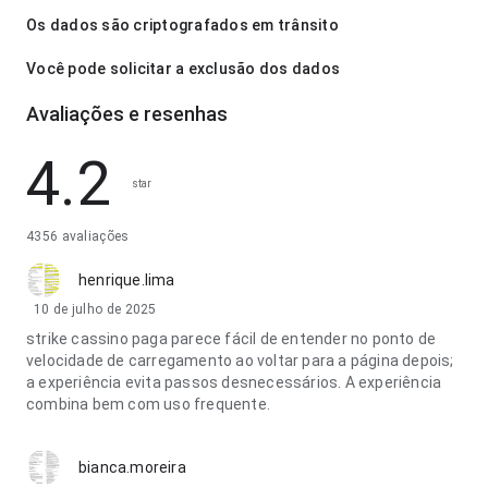
Os dados são criptografados em trânsito
Você pode solicitar a exclusão dos dados
Avaliações e resenhas
4.2
star
4356 avaliações
henrique.lima
10 de julho de 2025
strike cassino paga parece fácil de entender no ponto de
velocidade de carregamento ao voltar para a página depois;
a experiência evita passos desnecessários. A experiência
combina bem com uso frequente.
bianca.moreira