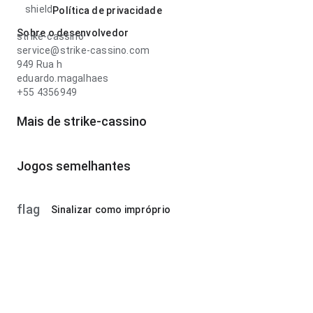
shield
Política de privacidade
Sobre o desenvolvedor
strike-cassino
service@strike-cassino.com
949 Rua h
eduardo.magalhaes
+55 4356949
Mais de strike-cassino
Jogos semelhantes
flag
Sinalizar como impróprio