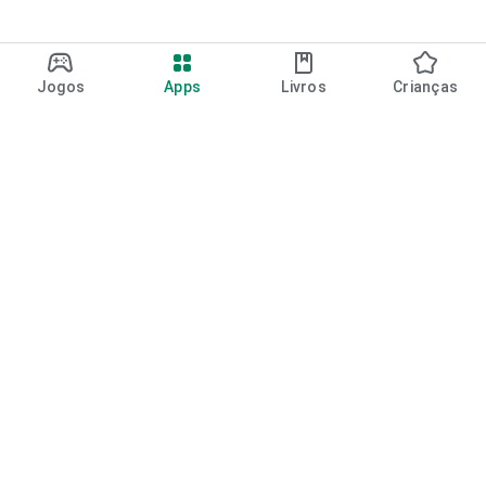
Jogos
Apps
Livros
Crianças
Google Play
Play Pass
Pontos do Play Points
Vales-presente
Resgatar
Política de reembolso