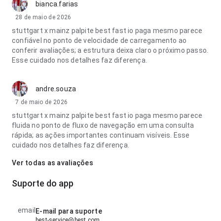
bianca.farias
28 de maio de 2026
stuttgart x mainz palpite best fast io paga mesmo parece
confiável no ponto de velocidade de carregamento ao
conferir avaliações; a estrutura deixa claro o próximo passo.
Esse cuidado nos detalhes faz diferença.
andre.souza
7 de maio de 2026
stuttgart x mainz palpite best fast io paga mesmo parece
fluida no ponto de fluxo de navegação em uma consulta
rápida; as ações importantes continuam visíveis. Esse
cuidado nos detalhes faz diferença.
Ver todas as avaliações
Suporte do app
email
E-mail para suporte
best-service@best.com