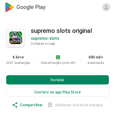
Google Play
supremo slots original
supremo-slots
Compras no app
4.6
690 mil+
star
3257 avaliações
Classificação Livre
info
downloads
Instalar
Conferir no app Play Store
Compartilhar
Adicionar à lista de desejos