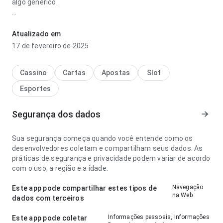
algo genérico.
sweet bonanza candyland grátis parece confortável no
ponto de fluxo de navegação comparando com apps
Atualizado em
parecidos; a experiência evita passos desnecessários. A
17 de fevereiro de 2025
página deixa uma impressão limpa e segura.
Cassino
Cartas
Apostas
Slot
Esportes
Segurança dos dados
Sua segurança começa quando você entende como os
desenvolvedores coletam e compartilham seus dados. As
práticas de segurança e privacidade podem variar de acordo
com o uso, a região e a idade.
Navegação
Este app pode compartilhar estes tipos de
na Web
dados com terceiros
Informações pessoais, Informações
Este app pode coletar