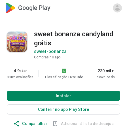
Google Play
sweet bonanza candyland
grátis
sweet-bonanza
Compras no app
4.9
230 mil+
star
8882 avaliações
Classificação Livre
info
downloads
Instalar
Conferir no app Play Store
Compartilhar
Adicionar à lista de desejos