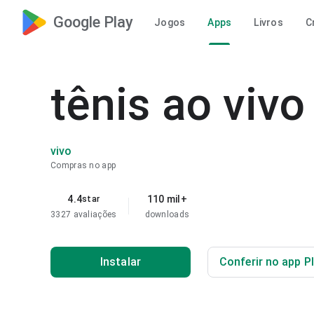
Google Play
Jogos
Apps
Livros
C
tênis ao vivo
vivo
Compras no app
4.4
110 mil+
star
3327 avaliações
downloads
Instalar
Conferir no app P