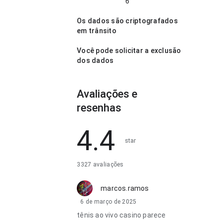
6
Os dados são criptografados
em trânsito
Você pode solicitar a exclusão
dos dados
Avaliações e
resenhas
4.4
star
3327 avaliações
marcos.ramos
6 de março de 2025
tênis ao vivo casino parece