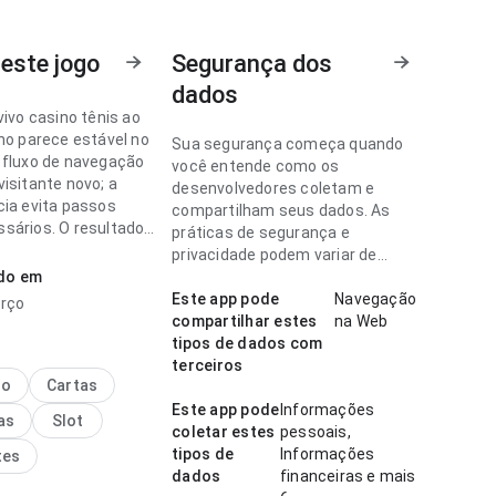
este jogo
Segurança dos
dados
vivo casino tênis ao
ino parece estável no
Sua segurança começa quando
 fluxo de navegação
você entende como os
isitante novo; a
desenvolvedores coletam e
cia evita passos
compartilham seus dados. As
sários. O resultado
práticas de segurança e
rece prático e maduro.
privacidade podem variar de
ado em
acordo com o uso, a região e a
vivo casino parece
idade.
Este app pode
Navegação
rço
ponto de fluxo de
compartilhar estes
na Web
o em uma tela menor;
tipos de dados com
 não parece carregada.
terceiros
sa mais confiança ao
no
Cartas
Este app pode
Informações
as
Slot
coletar estes
pessoais,
tipos de
Informações
tes
dados
financeiras e mais