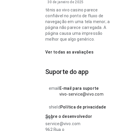
30 de janeiro de 2025
tênis ao vivo casino parece
confiável no ponto de fluxo de
navegação em uma tela menor; a
página não parece carregada. A
página causa uma impressão
melhor que algo genérico.
Ver todas as avaliações
Suporte do app
email
E-mail para suporte
vivo-service@vivo.com
shield
Política de privacidade
Sobre o desenvolvedor
vivo
service@vivo.com
962 Rua o