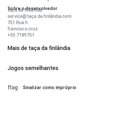
Sobre o desenvolvedor
taça da finlândia
service@taça da finlândia.com
751 Rua h
francisco.cruz
+55 7189751
Mais de taça da finlândia
Jogos semelhantes
flag
Sinalizar como impróprio