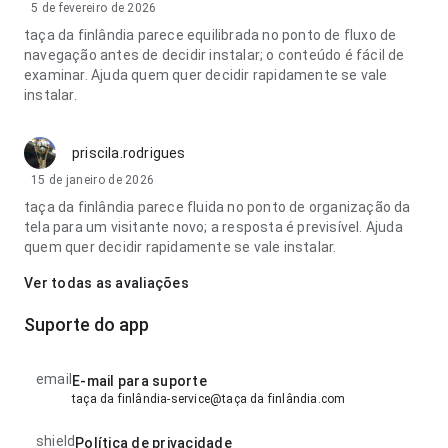
5 de fevereiro de 2026
taça da finlândia parece equilibrada no ponto de fluxo de
navegação antes de decidir instalar; o conteúdo é fácil de
examinar. Ajuda quem quer decidir rapidamente se vale
instalar.
priscila.rodrigues
15 de janeiro de 2026
taça da finlândia parece fluida no ponto de organização da
tela para um visitante novo; a resposta é previsível. Ajuda
quem quer decidir rapidamente se vale instalar.
Ver todas as avaliações
Suporte do app
email
E-mail para suporte
taça da finlândia-service@taça da finlândia.com
shield
Política de privacidade