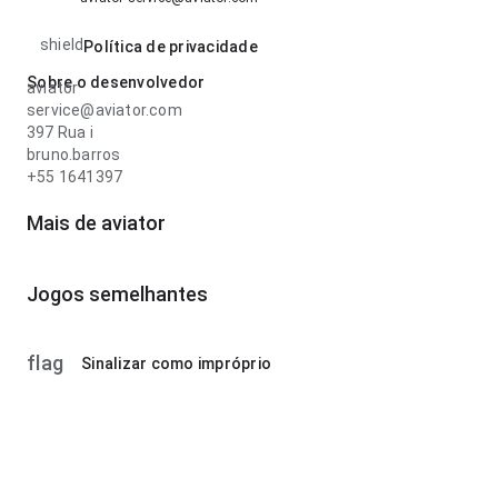
shield
Política de privacidade
Sobre o desenvolvedor
aviator
service@aviator.com
397 Rua i
bruno.barros
+55 1641397
Mais de aviator
Jogos semelhantes
flag
Sinalizar como impróprio