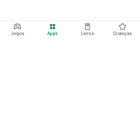
Jogos
Apps
Livros
Crianças
Google Play
Play Pass
Pontos do Play Points
Vales-presente
Resgatar
Política de reembolso