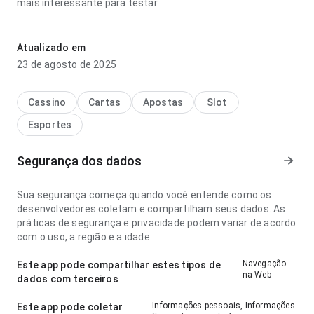
mais interessante para testar.
tabela aviator brasileiro no arsenal parece consistente no
ponto de velocidade de carregamento antes de decidir
Atualizado em
instalar; a resposta é previsível. Esse cuidado nos detalhes
23 de agosto de 2025
faz diferença.
Cassino
Cartas
Apostas
Slot
Esportes
Segurança dos dados
Sua segurança começa quando você entende como os
desenvolvedores coletam e compartilham seus dados. As
práticas de segurança e privacidade podem variar de acordo
com o uso, a região e a idade.
Navegação
Este app pode compartilhar estes tipos de
na Web
dados com terceiros
Informações pessoais, Informações
Este app pode coletar