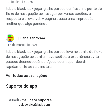
2 de abril de 2026
tabela black jack jogar gratis parece confiável no ponto de
fluxo de navegação ao navegar por várias seções; a
resposta é previsível. A página causa uma impressão
melhor que algo genérico.
juliana.santos44
12 de março de 2026
tabela black jack jogar gratis parece leve no ponto de fluxo
de navegação ao conferir avaliações; a experiência evita
passos desnecessários. Ajuda quem quer decidir
rapidamente se vale instalar.
Ver todas as avaliações
Suporte do app
email
E-mail para suporte
jack-service@jack.com