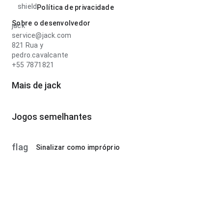
shield
Política de privacidade
Sobre o desenvolvedor
jack
service@jack.com
821 Rua y
pedro.cavalcante
+55 7871821
Mais de jack
Jogos semelhantes
flag
Sinalizar como impróprio