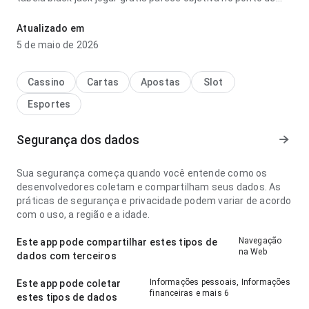
fluxo de navegação ao alternar detalhes; a experiência evita
passos desnecessários. O resultado geral parece prático e
Atualizado em
maduro.
5 de maio de 2026
Cassino
Cartas
Apostas
Slot
Esportes
Segurança dos dados
Sua segurança começa quando você entende como os
desenvolvedores coletam e compartilham seus dados. As
práticas de segurança e privacidade podem variar de acordo
com o uso, a região e a idade.
Navegação
Este app pode compartilhar estes tipos de
na Web
dados com terceiros
Informações pessoais, Informações
Este app pode coletar
financeiras e mais 6
estes tipos de dados