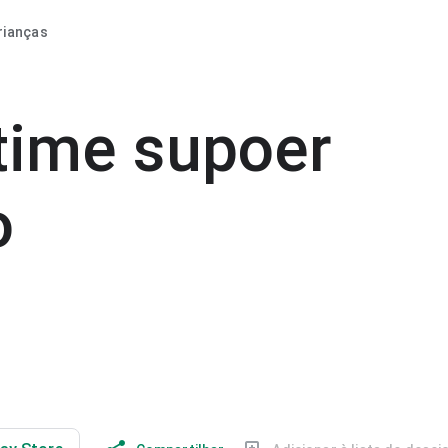
rianças
 time supoer
o