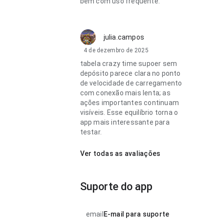
bem com uso frequente.
julia.campos
4 de dezembro de 2025
tabela crazy time supoer sem
depósito parece clara no ponto
de velocidade de carregamento
com conexão mais lenta; as
ações importantes continuam
visíveis. Esse equilíbrio torna o
app mais interessante para
testar.
Ver todas as avaliações
Suporte do app
email
E-mail para suporte