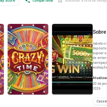
lay Store
Compartilhar
Adicionar à lista de desej
Sobre 
tabela c
depósito
supoer s
de enten
navegaçã
avaliaçõ
previsíve
decidir 
Atualiz
instalar.
20 de jan
2026
tabela c
depósito
de veloc
Cassi
em uma t