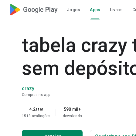
Google Play
Jogos
Apps
Livros
C
tabela crazy
sem depósit
crazy
Compras no app
4.2
590 mil+
star
1518 avaliações
downloads