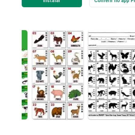
Instalar
Conferir no app P