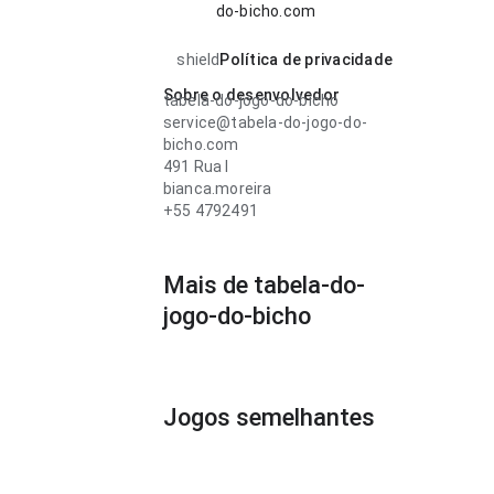
do-bicho.com
shield
Política de privacidade
Sobre o desenvolvedor
tabela-do-jogo-do-bicho
service@tabela-do-jogo-do-
bicho.com
491 Rua l
bianca.moreira
+55 4792491
Mais de tabela-do-
jogo-do-bicho
Jogos semelhantes