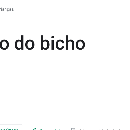
rianças
go do bicho