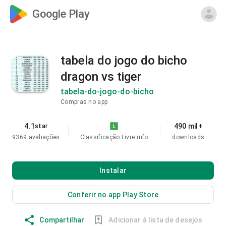
Google Play
tabela do jogo do bicho
dragon vs tiger
tabela-do-jogo-do-bicho
Compras no app
4.1
490 mil+
star
9369 avaliações
Classificação Livre
info
downloads
Instalar
Conferir no app Play Store
Compartilhar
Adicionar à lista de desejos