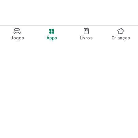
Jogos
Apps
Livros
Crianças
Google Play
Play Pass
Pontos do Play Points
Vales-presente
Resgatar
Política de reembolso