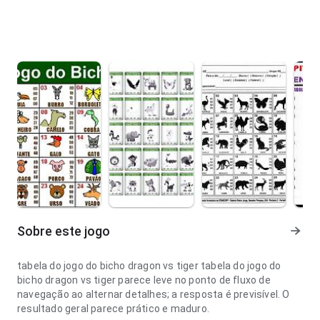
Sobre este jogo
tabela do jogo do bicho dragon vs tiger tabela do jogo do
bicho dragon vs tiger parece leve no ponto de fluxo de
navegação ao alternar detalhes; a resposta é previsível. O
resultado geral parece prático e maduro.