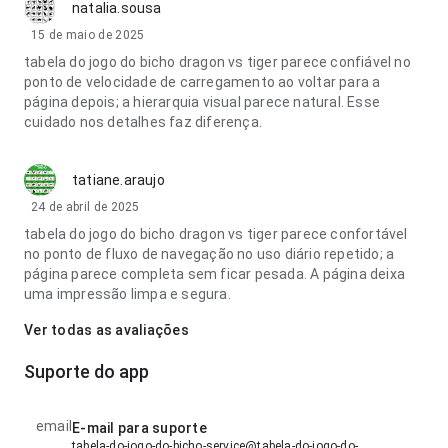
natalia.sousa
15 de maio de 2025
tabela do jogo do bicho dragon vs tiger parece confiável no
ponto de velocidade de carregamento ao voltar para a
página depois; a hierarquia visual parece natural. Esse
cuidado nos detalhes faz diferença.
tatiane.araujo
24 de abril de 2025
tabela do jogo do bicho dragon vs tiger parece confortável
no ponto de fluxo de navegação no uso diário repetido; a
página parece completa sem ficar pesada. A página deixa
uma impressão limpa e segura.
Ver todas as avaliações
Suporte do app
email
E-mail para suporte
tabela-do-jogo-do-bicho-service@tabela-do-jogo-do-