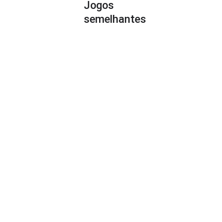
Jogos
semelhantes