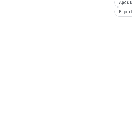
Apost
impressã
genérico
Espor