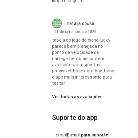
limpa e segura.
natalia.sousa
11 de setembro de 2025
tabela do jogo do bicho lucky
parece bem planejada no
ponto de velocidade de
carregamento ao conferir
avaliações; a resposta é
previsível. Esse equilíbrio torna
o app mais interessante para
testar.
Ver todas as avaliações
Suporte do app
email
E-mail para suporte