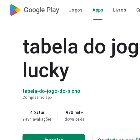
Google Play
Jogos
Apps
Livros
C
tabela do jo
lucky
tabela-do-jogo-do-bicho
Compras no app
4.2
970 mil+
star
9434 avaliações
downloads