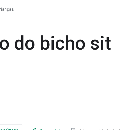
rianças
o do bicho sit