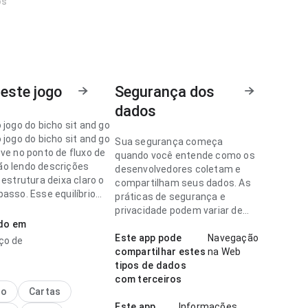
os
este jogo
Segurança dos
dados
 jogo do bicho sit and go
 jogo do bicho sit and go
Sua segurança começa
eve no ponto de fluxo de
quando você entende como os
o lendo descrições
desenvolvedores coletam e
 estrutura deixa claro o
compartilham seus dados. As
asso. Esse equilíbrio
práticas de segurança e
app mais interessante
privacidade podem variar de
ar.
ado em
acordo com o uso, a região e a
idade.
Este app pode
Navegação
ço de
 jogo do bicho sit and go
compartilhar estes
na Web
onfortável no ponto de
tipos de dados
de de carregamento em
com terceiros
 menor; a interface não
no
Cartas
das informações do app. A
Este app
Informações