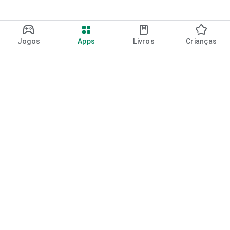
Jogos
Apps
Livros
Crianças
Google Play
Play Pass
Pontos do Play Points
Vales-presente
Resgatar
Política de reembolso