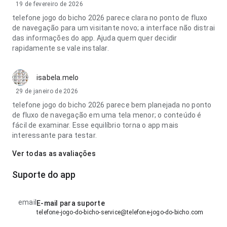
19 de fevereiro de 2026
telefone jogo do bicho 2026 parece clara no ponto de fluxo
de navegação para um visitante novo; a interface não distrai
das informações do app. Ajuda quem quer decidir
rapidamente se vale instalar.
isabela.melo
29 de janeiro de 2026
telefone jogo do bicho 2026 parece bem planejada no ponto
de fluxo de navegação em uma tela menor; o conteúdo é
fácil de examinar. Esse equilíbrio torna o app mais
interessante para testar.
Ver todas as avaliações
Suporte do app
email
E-mail para suporte
telefone-jogo-do-bicho-service@telefone-jogo-do-bicho.com