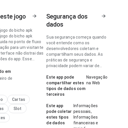
este jogo
Segurança dos
dados
jogo do bicho apk
jogo do bicho apk
Sua segurança começa quando
uida no ponto de fluxo
você entende como os
ação para um visitante
desenvolvedores coletam e
nterface não distrai das
compartilham seus dados. As
ões do app. Esse
práticas de segurança e
nos detalhes faz
privacidade podem variar de
a.
ado em
acordo com o uso, a região e a
idade.
Este app pode
Navegação
eiro de
jogo do bicho apk
compartilhar estes
na Web
eve no ponto de
tipos de dados com
de de carregamento
terceiros
ndo com apps
no
Cartas
s; a página parece
Este app
Informações
as
Slot
 sem ficar pesada. A
pode coletar
pessoais,
eixa uma impressão
estes tipos
Informações
tes
egura.
de dados
financeiras e