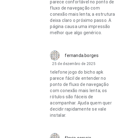
parece confortável no ponto de
fluxo de navegação com
conexão mais lenta; a estrutura
deixa claro o próximo passo. A
página causa uma impressão
melhor que algo genérico.
fernanda.borges
25 de dezembro de 2025
telefone jogo do bicho apk
parece fácil de entender no
ponto de fluxo de navegação
com conexão mais lenta; os
rótulos são fáceis de
acompanhar. Ajuda quem quer
decidir rapidamente se vale
instalar.