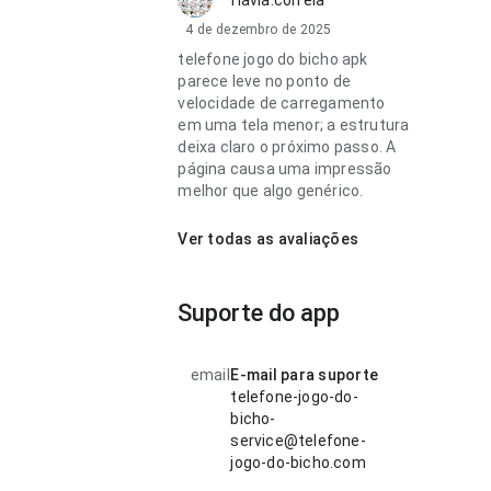
flavia.correia
4 de dezembro de 2025
telefone jogo do bicho apk
parece leve no ponto de
velocidade de carregamento
em uma tela menor; a estrutura
deixa claro o próximo passo. A
página causa uma impressão
melhor que algo genérico.
Ver todas as avaliações
Suporte do app
email
E-mail para suporte
telefone-jogo-do-
bicho-
service@telefone-
jogo-do-bicho.com