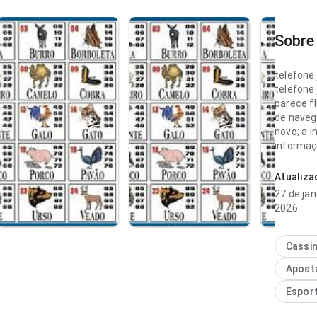
Sobre 
telefone 
telefone 
parece fl
de naveg
novo; a i
informaç
cuidado 
diferenç
Atualiz
27 de jan
telefone 
2026
parece l
velocida
compara
Cassi
parecido
Apost
completa
página d
Espor
limpa e s