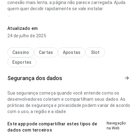
conexão mais lenta; a página não parece carregada. Ajuda
quem quer decidir rapidamente se vale instalar.
tempo extra basquete clover coins código bônus parece
clara no ponto de velocidade de carregamento comparando
Atualizado em
com apps parecidos; a interface não distrai das
24 de julho de 2025
informações do app. A página causa uma impressão melhor
que algo genérico.
Cassino
Cartas
Apostas
Slot
Esportes
Segurança dos dados
Sua segurança começa quando você entende como os
desenvolvedores coletam e compartilham seus dados. As
práticas de segurança e privacidade podem variar de acordo
com o uso, a região e a idade.
Navegação
Este app pode compartilhar estes tipos de
na Web
dados com terceiros