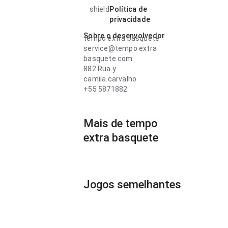
shield
Política de
privacidade
Sobre o desenvolvedor
tempo extra basquete
service@tempo extra
basquete.com
882 Rua y
camila.carvalho
+55 5871882
Mais de tempo
extra basquete
Jogos semelhantes