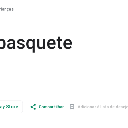
rianças
 basquete
lay Store
Compartilhar
Adicionar à lista de desej