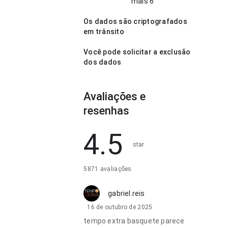
mais 6
Os dados são criptografados
em trânsito
Você pode solicitar a exclusão
dos dados
Avaliações e
resenhas
4.5
star
5871 avaliações
gabriel.reis
16 de outubro de 2025
tempo extra basquete parece