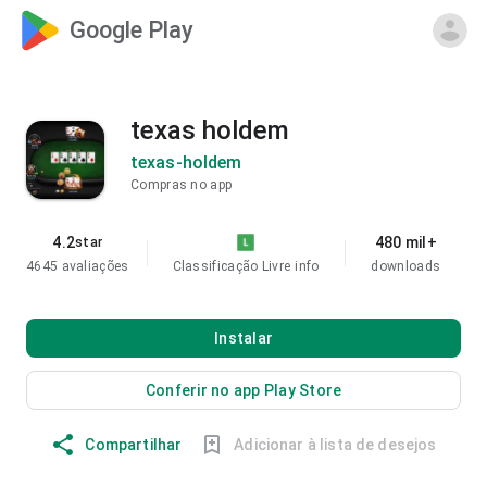
Google Play
texas holdem
texas-holdem
Compras no app
4.2
480 mil+
star
4645 avaliações
Classificação Livre
info
downloads
Instalar
Conferir no app Play Store
Compartilhar
Adicionar à lista de desejos