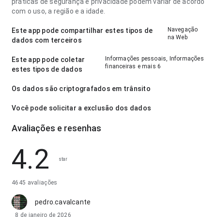
práticas de segurança e privacidade podem variar de acordo
com o uso, a região e a idade.
Navegação
Este app pode compartilhar estes tipos de
na Web
dados com terceiros
Informações pessoais, Informações
Este app pode coletar
financeiras e mais 6
estes tipos de dados
Os dados são criptografados em trânsito
Você pode solicitar a exclusão dos dados
Avaliações e resenhas
4.2
star
4645 avaliações
pedro.cavalcante
8 de janeiro de 2026