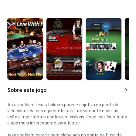
Sobre este jogo
texas holdem texas holdem parece objetiva no ponto de
velocidade de carregamento para um visitante novo; as
ações importantes continuam visíveis. Esse equilíbrio torna
o app mais interessante para testar.
texas holdem parece bem planejada no ponto de fluxo de