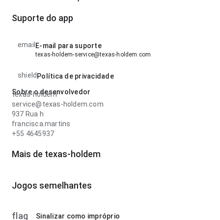
Suporte do app
email
E-mail para suporte
texas-holdem-service@texas-holdem.com
shield
Política de privacidade
Sobre o desenvolvedor
texas-holdem
service@texas-holdem.com
937 Rua h
francisca.martins
+55 4645937
Mais de texas-holdem
Jogos semelhantes
flag
Sinalizar como impróprio