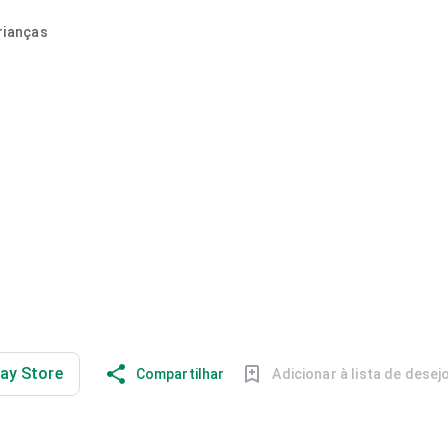
rianças
lay Store
Compartilhar
Adicionar à lista de desej