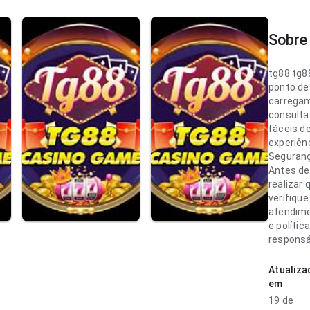
Sobre 
tg88 tg8
ponto de
carrega
consulta 
fáceis d
experiên
uso freq
Seguranç
Antes de
tg88 par
realizar 
ponto de
verifique
carrega
atendime
menor; a
e polític
continua
responsá
quem que
rapidamen
Atualiza
em
19 de