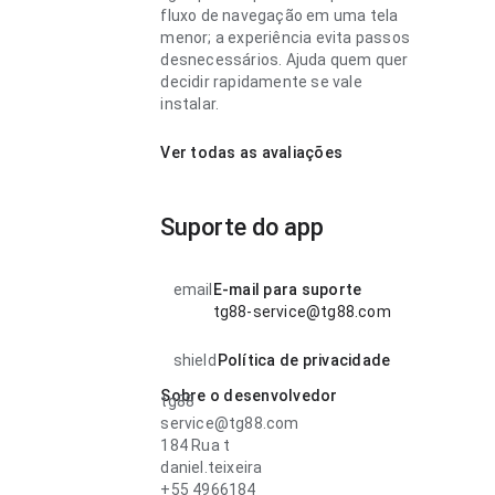
fluxo de navegação em uma tela
menor; a experiência evita passos
desnecessários. Ajuda quem quer
decidir rapidamente se vale
instalar.
Ver todas as avaliações
Suporte do app
email
E-mail para suporte
tg88-service@tg88.com
shield
Política de privacidade
Sobre o desenvolvedor
tg88
service@tg88.com
184 Rua t
daniel.teixeira
+55 4966184