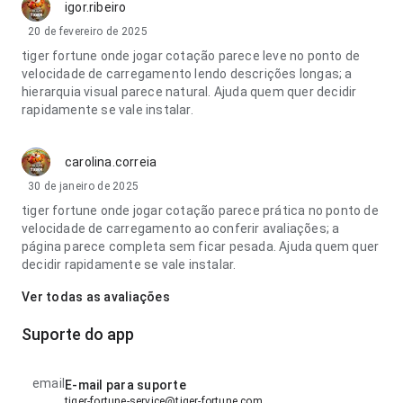
igor.ribeiro
20 de fevereiro de 2025
tiger fortune onde jogar cotação parece leve no ponto de
velocidade de carregamento lendo descrições longas; a
hierarquia visual parece natural. Ajuda quem quer decidir
rapidamente se vale instalar.
carolina.correia
30 de janeiro de 2025
tiger fortune onde jogar cotação parece prática no ponto de
velocidade de carregamento ao conferir avaliações; a
página parece completa sem ficar pesada. Ajuda quem quer
decidir rapidamente se vale instalar.
Ver todas as avaliações
Suporte do app
email
E-mail para suporte
tiger-fortune-service@tiger-fortune.com