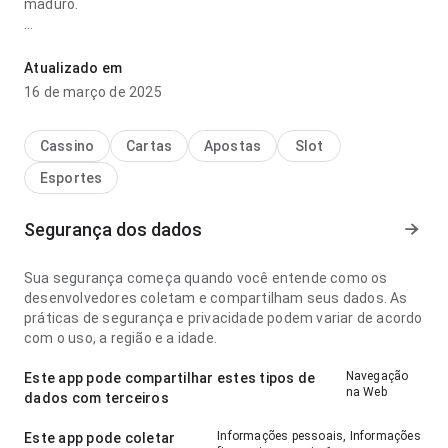
maduro.
tiger fortune onde jogar cotação parece fluida no ponto de
velocidade de carregamento com conexão mais lenta; a
Atualizado em
página não parece carregada. Esse cuidado nos detalhes
16 de março de 2025
faz diferença.
Cassino
Cartas
Apostas
Slot
Esportes
Segurança dos dados
Sua segurança começa quando você entende como os
desenvolvedores coletam e compartilham seus dados. As
práticas de segurança e privacidade podem variar de acordo
com o uso, a região e a idade.
Navegação
Este app pode compartilhar estes tipos de
na Web
dados com terceiros
Informações pessoais, Informações
Este app pode coletar