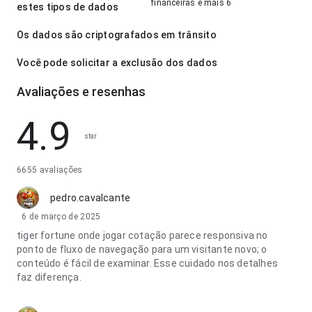
financeiras e mais 6
estes tipos de dados
Os dados são criptografados em trânsito
Você pode solicitar a exclusão dos dados
Avaliações e resenhas
4.9
star
6655 avaliações
pedro.cavalcante
6 de março de 2025
tiger fortune onde jogar cotação parece responsiva no
ponto de fluxo de navegação para um visitante novo; o
conteúdo é fácil de examinar. Esse cuidado nos detalhes
faz diferença.