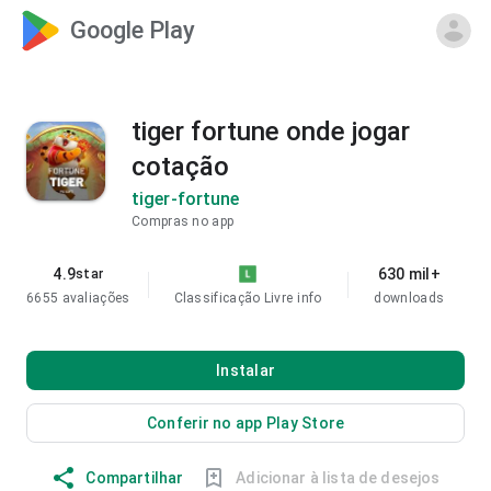
Google Play
tiger fortune onde jogar
cotação
tiger-fortune
Compras no app
4.9
630 mil+
star
6655 avaliações
Classificação Livre
info
downloads
Instalar
Conferir no app Play Store
Compartilhar
Adicionar à lista de desejos