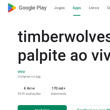
Google Play
Jogos
Apps
Livros
C
timberwolves
palpite ao vi
vivo
Compras no app
4.4
170 mil+
star
9239 avaliações
downloads