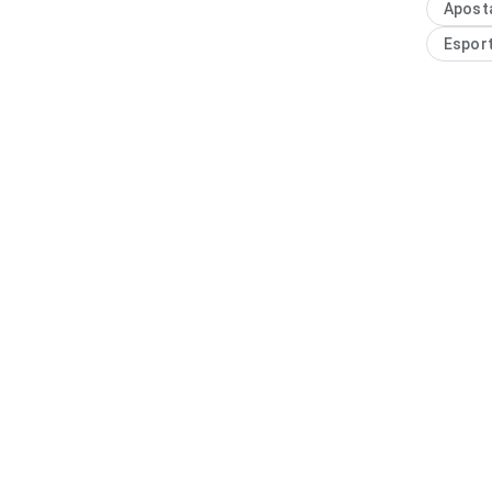
Apost
Esse cui
diferenç
Espor