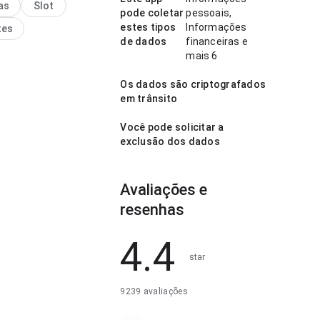
as
Slot
dado nos detalhes faz
pode coletar
pessoais,
a.
estes tipos
Informações
tes
de dados
financeiras e
mais 6
Os dados são criptografados
em trânsito
Você pode solicitar a
exclusão dos dados
Avaliações e
resenhas
4.4
star
9239 avaliações