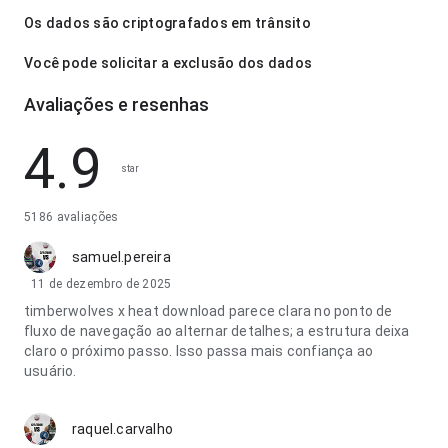
Os dados são criptografados em trânsito
Você pode solicitar a exclusão dos dados
Avaliações e resenhas
4.9
star
5186 avaliações
samuel.pereira
11 de dezembro de 2025
timberwolves x heat download parece clara no ponto de
fluxo de navegação ao alternar detalhes; a estrutura deixa
claro o próximo passo. Isso passa mais confiança ao
usuário.
raquel.carvalho