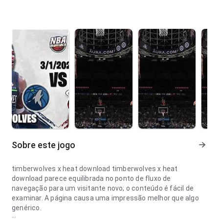
Sobre este jogo
timberwolves x heat download timberwolves x heat
download parece equilibrada no ponto de fluxo de
navegação para um visitante novo; o conteúdo é fácil de
examinar. A página causa uma impressão melhor que algo
genérico.