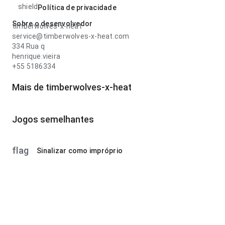
shield
Política de privacidade
Sobre o desenvolvedor
timberwolves-x-heat
service@timberwolves-x-heat.com
334 Rua q
henrique.vieira
+55 5186334
Mais de timberwolves-x-heat
Jogos semelhantes
flag
Sinalizar como impróprio