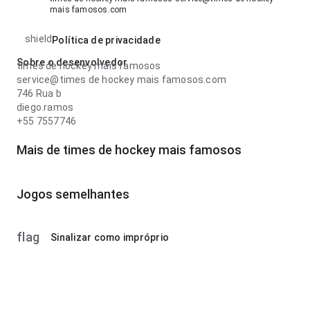
mais famosos.com
shield
Política de privacidade
Sobre o desenvolvedor
times de hockey mais famosos
service@times de hockey mais famosos.com
746 Rua b
diego.ramos
+55 7557746
Mais de times de hockey mais famosos
Jogos semelhantes
flag
Sinalizar como impróprio