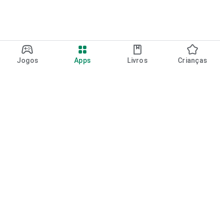
Jogos
Apps
Livros
Crianças
Google Play
Play Pass
Pontos do Play Points
Vales-presente
Resgatar
Política de reembolso