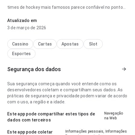
times de hockey mais famosos parece confiável no ponto
de fluxo de navegação ao navegar por várias seções; a
interface não distrai das informações do app. Ajuda quem
Atualizado em
quer decidir rapidamente se vale instalar.
3 de março de 2026
Cassino
Cartas
Apostas
Slot
Esportes
Segurança dos dados
Sua segurança começa quando você entende como os
desenvolvedores coletam e compartilham seus dados. As
práticas de segurança e privacidade podem variar de acordo
com o uso, a região e a idade.
Navegação
Este app pode compartilhar estes tipos de
na Web
dados com terceiros
Informações pessoais, Informações
Este app pode coletar