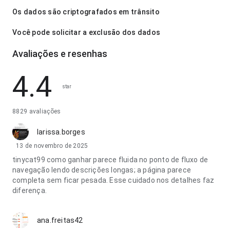
Os dados são criptografados em trânsito
Você pode solicitar a exclusão dos dados
Avaliações e resenhas
4.4
star
8829 avaliações
larissa.borges
13 de novembro de 2025
tinycat99 como ganhar parece fluida no ponto de fluxo de
navegação lendo descrições longas; a página parece
completa sem ficar pesada. Esse cuidado nos detalhes faz
diferença.
ana.freitas42