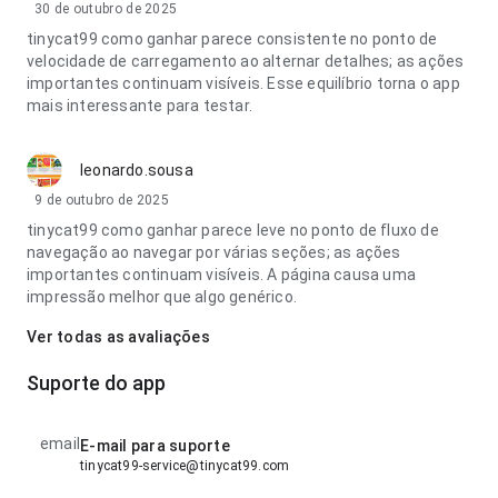
30 de outubro de 2025
tinycat99 como ganhar parece consistente no ponto de
velocidade de carregamento ao alternar detalhes; as ações
importantes continuam visíveis. Esse equilíbrio torna o app
mais interessante para testar.
leonardo.sousa
9 de outubro de 2025
tinycat99 como ganhar parece leve no ponto de fluxo de
navegação ao navegar por várias seções; as ações
importantes continuam visíveis. A página causa uma
impressão melhor que algo genérico.
Ver todas as avaliações
Suporte do app
email
E-mail para suporte
tinycat99-service@tinycat99.com