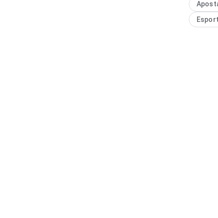
Apost
uma tela
claro o 
Espor
resultado
maduro.