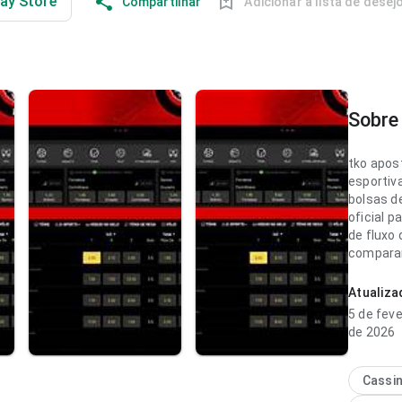
lay Store
Compartilhar
Adicionar à lista de desej
Sobre 
tko apos
esportiva
bolsas d
oficial p
de fluxo
comparan
a página
ficar pe
Atualiz
detalhes
5 de feve
de 2026
tko apos
esportiva
consiste
Cassi
velocida