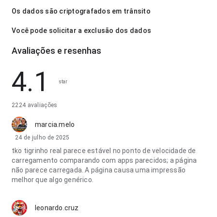
Os dados são criptografados em trânsito
Você pode solicitar a exclusão dos dados
Avaliações e resenhas
4.1
star
2224 avaliações
marcia.melo
24 de julho de 2025
tko tigrinho real parece estável no ponto de velocidade de
carregamento comparando com apps parecidos; a página
não parece carregada. A página causa uma impressão
melhor que algo genérico.
leonardo.cruz