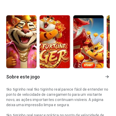
Sobre este jogo
tko tigrinho real tko tigrinho real parece fácil de entender no
ponto de velocidade de carregamento para um visitante
novo; as ações importantes continuam visíveis. A página
deixa uma impressão limpa e segura.
tko tigrinho real parece prática no ponto de velocidade de