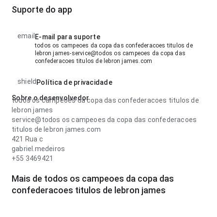
Suporte do app
email
E-mail para suporte
todos os campeoes da copa das confederacoes titulos de
lebron james-service@todos os campeoes da copa das
confederacoes titulos de lebron james.com
shield
Política de privacidade
Sobre o desenvolvedor
todos os campeoes da copa das confederacoes titulos de
lebron james
service@todos os campeoes da copa das confederacoes
titulos de lebron james.com
421 Rua c
gabriel.medeiros
+55 3469421
Mais de todos os campeoes da copa das
confederacoes titulos de lebron james