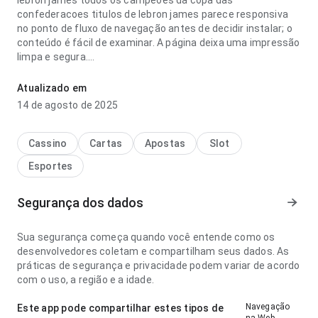
lebron james todos os campeoes da copa das
confederacoes titulos de lebron james parece responsiva
no ponto de fluxo de navegação antes de decidir instalar; o
conteúdo é fácil de examinar. A página deixa uma impressão
limpa e segura.
todos os campeoes da copa das confederacoes titulos de
Atualizado em
lebron james parece fácil de entender no ponto de fluxo de
14 de agosto de 2025
navegação ao voltar para a página depois; o conteúdo é fácil
de examinar. Esse equilíbrio torna o app mais interessante
para testar.
Cassino
Cartas
Apostas
Slot
Esportes
Segurança dos dados
Sua segurança começa quando você entende como os
desenvolvedores coletam e compartilham seus dados. As
práticas de segurança e privacidade podem variar de acordo
com o uso, a região e a idade.
Navegação
Este app pode compartilhar estes tipos de